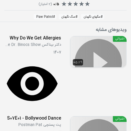
5
/
0
(
2
امتیاز)
#
سگهای نگهبان
#
سگ نگهبان
#
Paw Patrol
ویدیوهای مشابه
Why Do We Get Allergies
اشتراکی
دکتر بیناکس The Dr. Binocs Show
1407
05:29
S07E01 - Bollywood Dance
اشتراکی
پت پستچی Postman Pat