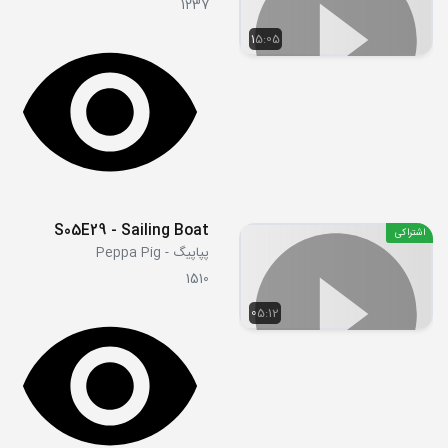
1237
15:05
S05E29 - Sailing Boat
اشتراکی
پپاپیگ - Peppa Pig
1510
05:12