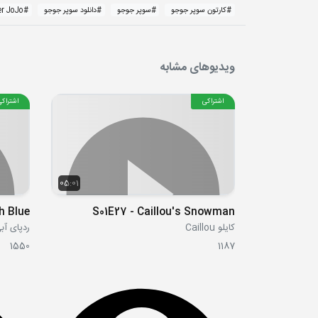
#
کارتون سوپر جوجو
#
سوپر جوجو
#
دانلود سوپر جوجو
#
r JoJo
ویدیوهای مشابه
اشتراکی
اشتراکی
05:01
h Blue
S01E27 - Caillou's Snowman
کایلو Caillou
ردپای آبی 's Clues
1550
1187