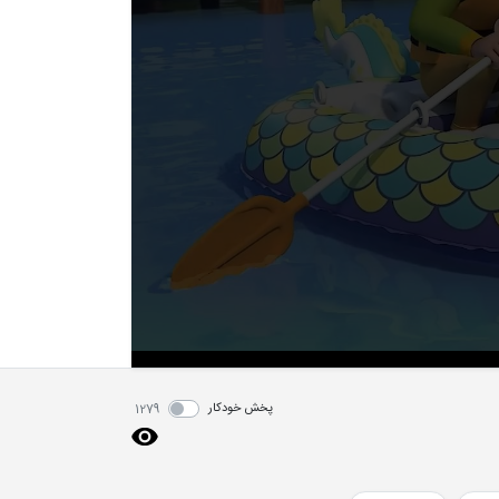
پخش خودکار
1279