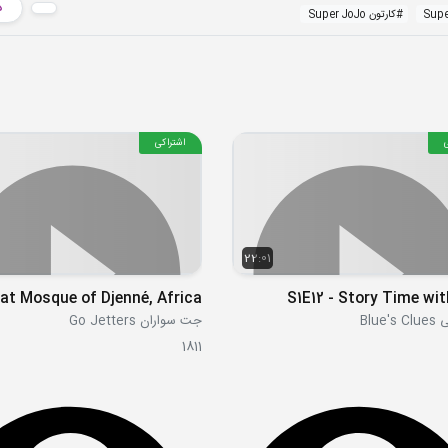
د
Supe
#
کارتون Super JoJo
اشتراکی
22:01
S1E12 - Story Time wit
Blue
جت سواران Go Jetters
1811