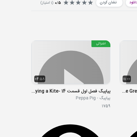
انلود
نشان کردن
5
/
0
(
1
امتیاز)
اشتراکی
04:58
11:00
S02E38 - The Great Mosque of Djenné, Africa
پپاپیگ فصل اول قسمت 14 -Flying a Kite
پپاپیگ - Peppa Pig
1759