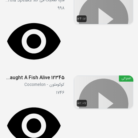
مارتا صحبت می کند Martha Speaks
998
24:17
12345 Once I Caught A Fish Alive!
اشتراکی
کوکوملون - Cocomelon
1746
02:07