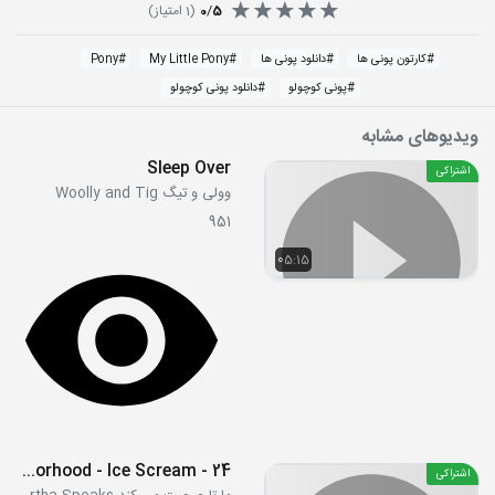
5
/
0
(
1
امتیاز)
#
کارتون پونی ها
#
دانلود پونی ها
#
My Little Pony
#
Pony
#
پونی کوچولو
#
دانلود پونی کوچولو
ویدیوهای مشابه
Sleep Over
اشتراکی
وولی و تیگ Woolly and Tig
951
05:15
24 - There Goes the Neighborhood - Ice Scream
اشتراکی