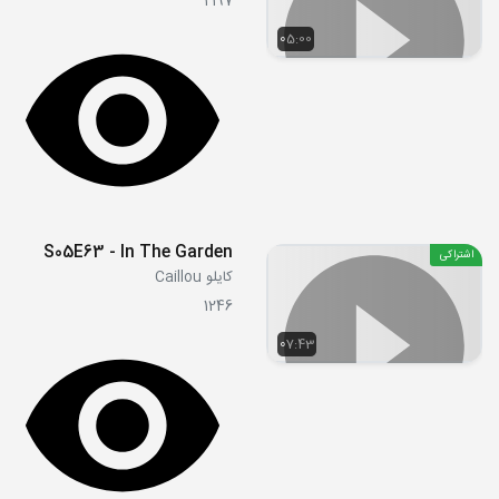
2197
05:00
S05E63 - In The Garden
اشتراکی
کایلو Caillou
1246
07:43