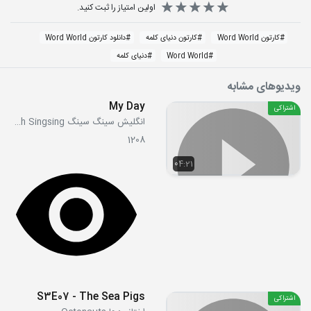
اولین امتیاز را ثبت کنید.
#
کارتون Word World
#
کارتون دنیای کلمه
#
دانلود کارتون Word World
#
Word World
#
دنیای کلمه
ویدیوهای مشابه
My Day
اشتراکی
انگلیش سینگ سینگ English Singsing
1208
04:21
S3E07 - The Sea Pigs
اشتراکی