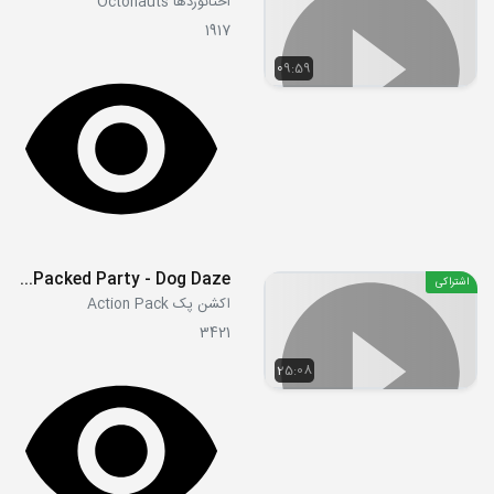
اختانوردها Octonauts
1917
09:59
S01E08 - Action-Packed Party - Dog Daze
اشتراکی
اکشن پک Action Pack
3421
25:08