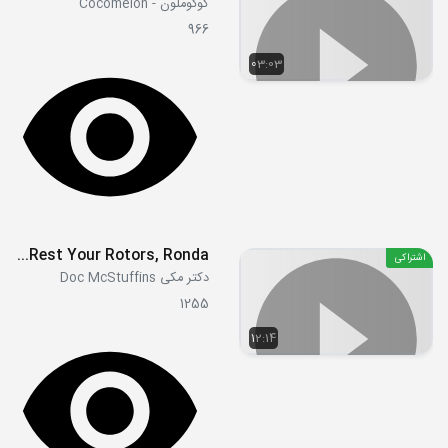
کوکوملون - Cocomelon
966
03:03
S01E11a - Rest Your Rotors, Ronda!
اشتراکی
دکتر مکی Doc McStuffins
1255
12:14