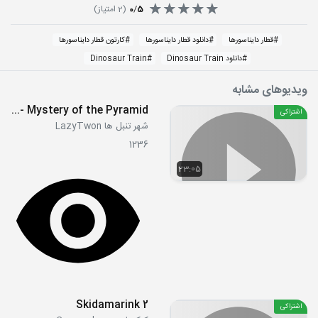
5
/
0
(
2
امتیاز)
#
قطار دایناسورها
#
دانلود قطار دایناسورها
#
کارتون قطار دایناسورها
#
دانلود Dinosaur Train
#
Dinosaur Train
ویدیوهای مشابه
S04E13- Mystery of the Pyramid
اشتراکی
شهر تنبل ها LazyTwon
1236
23:05
Skidamarink 2
اشتراکی