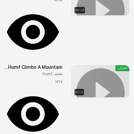
1595
03:03
E32 - Humf Climbs A Mountain
اشتراکی
هامف Humf
1317
07:00