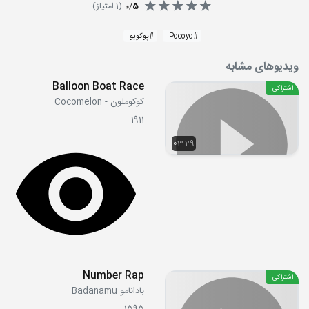
5
/
0
(
1
امتیاز)
#
Pocoyo
#
پوکویو
ویدیوهای مشابه
Balloon Boat Race
اشتراکی
کوکوملون - Cocomelon
1911
03:29
Number Rap
اشتراکی
بادانامو Badanamu