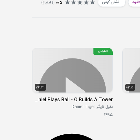
انلود
نشان کردن
5
/
0
(
1
امتیاز)
اشتراکی
26:32
02:51
S01E19 - Daniel Plays Ball - O Builds A Tower
دنیل تایگر Daniel Tiger
1495