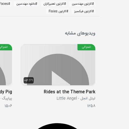
#
کارتون مهندسین
#
کارتون تعمیرکاران
#
دانلود مهندسین
#
Fixies
#
کارتون فیکسیز
#
کارتون Fixies
ویدیوهای مشابه
اشتراکی
اشتراکی
03:49
dy Pig
Rides at the Theme Park
لیتل انجل - Little Angel
پپاپیگ - ppa Pig
1506
1258