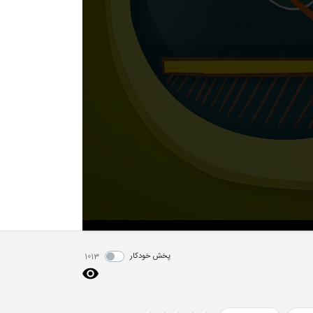
پخش خودکار
1013