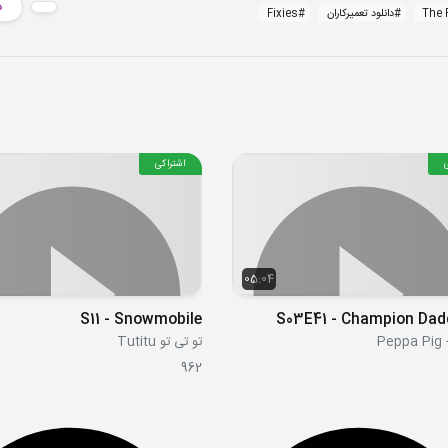
د
The 
#
دانلود تعمیرکاران
#
Fixies
اشتراکی
05:04
S11 - Snowmobile
S03E41 - Champion Dad
Pe
تو تی تو Tutitu
962