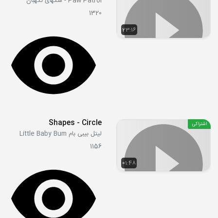
Paw Patrol - سگهای نگهبان
1320
23:16
Shapes - Circle
اشتراکی
لیتل بیبی بام Little Baby Bum
1156
01:48