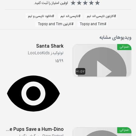
اولین امتیاز را ثبت کنید.
#
کارتون تاپسی اند تیم
#
تاپسی اند تیم
#
دانلود تاپسی و تیم
#
Topsy and Tim
#
کارتون Topsy and Tim
ویدیوهای مشابه
Santa Shark
اشتراکی
لولوکیدز LooLooKids
1599
01:57
S07E08 - Dino Rescue Pups Save a Hum-Dino
اشتراکی