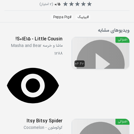
5
/
0
(
2
امتیاز)
#
پپاپیگ
#
Peppa Pig
ویدیوهای مشابه
S01E15 - Little Cousin!
اشتراکی
ماشا و خرسه Masha and Bear
1288
06:42
Itsy Bitsy Spider
اشتراکی
کوکوملون - Cocomelon