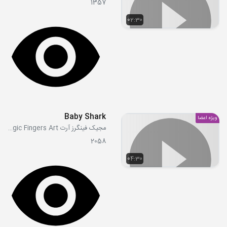
1357
02:30
Baby Shark
ویژه اعضا
مجیک فینگرز آرت Magic Fingers Art
2058
04:30