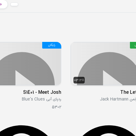
دا
رایگان
03:38
S1E01 - Meet Josh
The Le
Jack Har
ردپای آبی Blue's Clues
5302