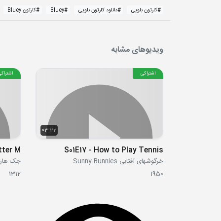
#
کارتون بلویی
#
دانلود کارتون بلویی
#
Bluey
#
کارتون Bluey
ویدیوهای مشابه
اشتراکی
اشتراکی
03:22
tter M
S01E17 - How to Play Tennis
خرگوشهای آفتابی Sunny Bunnies
جک هارتمن tmann
1312
1950