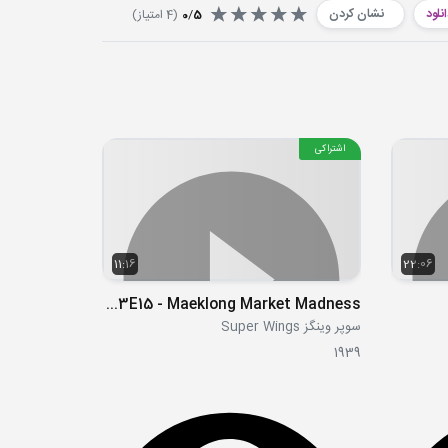
نلود
نشان کردن
5
/
0
(
4
امتیاز)
اشتراکی
11:16
22:06
S03E15 - Maeklong Market Madness
سوپر وینگز Super Wings
1939