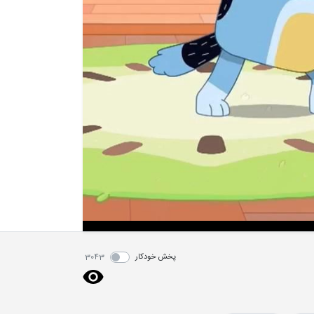
پخش خودکار
3043