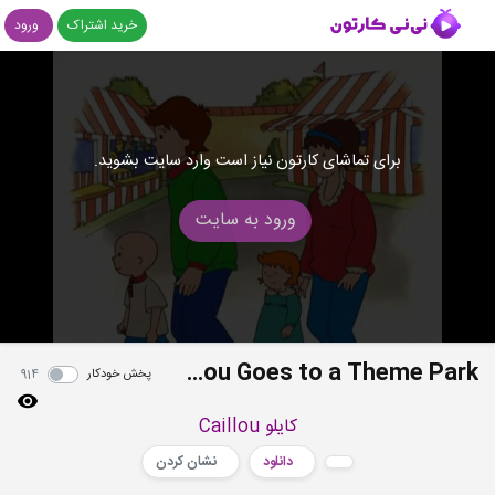
خرید اشتراک
ورود
برای تماشای کارتون نیاز است وارد سایت بشوید.
ورود به سایت
S01E41 - Caillou Goes to a Theme Park
پخش خودکار
914
کایلو Caillou
دانلود
نشان کردن