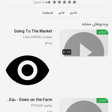
5
/
0
(
1
امتیاز)
#
کایلو
#
کایو
#
Caillou
ویدیوهای مشابه
Going To The Market
اشتراکی
لولوکیدز LooLooKids
1388
02:35
S03E50 - Down on the Farm
اشتراکی
پوکویو Pocoyo