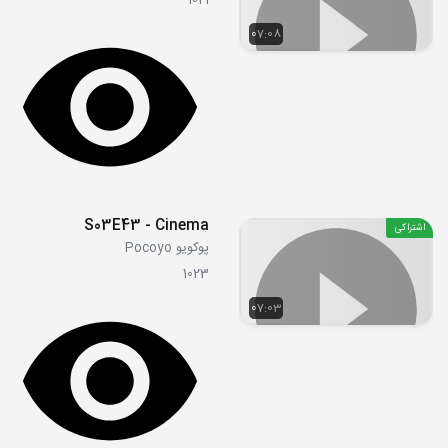
1021
07:08
S03E43 - Cinema
اشتراکی
پوکویو Pocoyo
1023
07:03