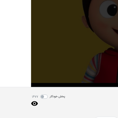
پخش خودکار
1677