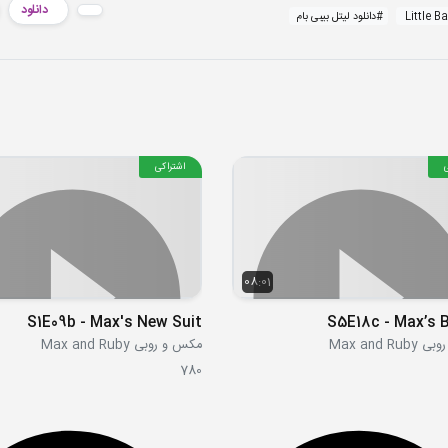
دانلود
#
دانلود لیتل بیبی بام
اشتراکی
08:01
S1E09b - Max's New Suit
S5E18c - Max’s B
Max and R
مکس و روبی Max and Ruby
780