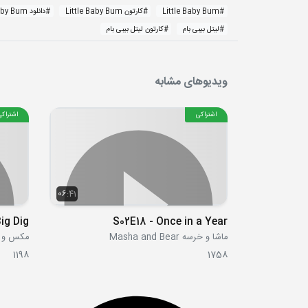
#
Little Baby Bum
#
کارتون Little Baby Bum
#
دانلود Little Baby Bum
#
لیتل بیبی بام
#
کارتون لیتل بیبی بام
ویدیوهای مشابه
اشتراکی
اشتراکی
06:41
ig Dig
S02E18 - Once in a Year
ماشا و خرسه Masha and Bear
مکس و روبی uby
1198
1758