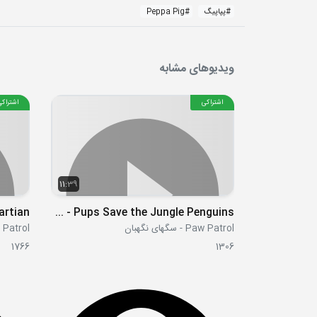
#
پپاپیگ
#
Peppa Pig
ویدیوهای مشابه
اشتراکی
اشتراکی
11:39
S06E01a - Pups Save the Jungle Penguins
Paw Patrol - سگهای نگهبان
Paw Patrol - سگه
1766
1306