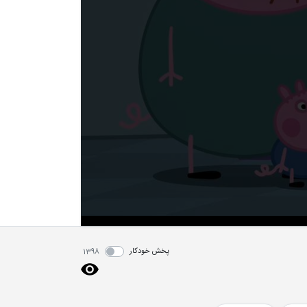
پخش خودکار
1398