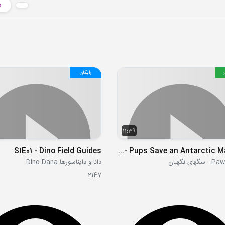
د
رایگان
11:39
S1E01 - Dino Field Guides
S07E03a - Pups Save an Antarctic Martian
ای نگهبان
دانا و دایناسورها Dino Dana
2147