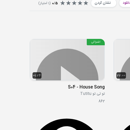
انلود
نشان کردن
5
/
0
(
1
امتیاز)
اشتراکی
01:24
22:00
S04 - House Song
تو تی تو Tutitu
862