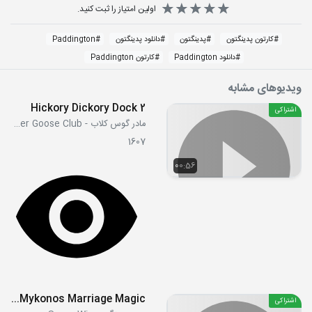
اولین امتیاز را ثبت کنید.
#
کارتون پدینگتون
#
پدینگتون
#
دانلود پدینگتون
#
Paddington
#
دانلود Paddington
#
کارتون Paddington
ویدیوهای مشابه
Hickory Dickory Dock 2
اشتراکی
مادر گوس کلاب - Mother Goose Club
1607
00:56
S03E35 - Mykonos Marriage Magic
اشتراکی