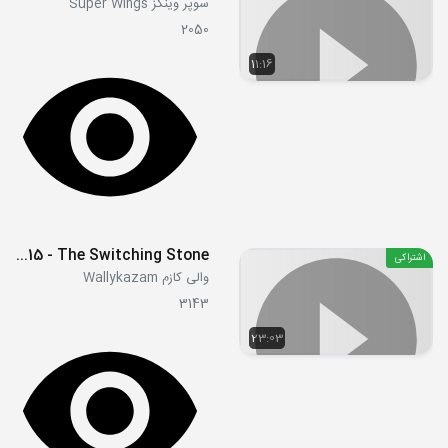
سوپر وینگز Super Wings
2050
11:16
S01E15 - The Switching Stone
اشتراکی
والی کازم Wallykazam
3143
23:03