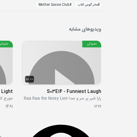
#
مادر گوس کلاب
#
Mother Goose Club
ویدیوهای مشابه
اشتراکی
اشتراکی
10:00
S03E14 - Funniest Laugh
رارا شیر پر سر و صدا Raa Raa the Noisy Lion
جورج کنجکاو orge
1481
1271