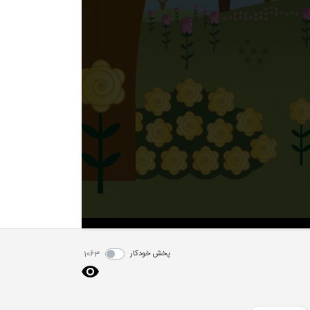
پخش خودکار
1063