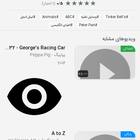
5
/
0
(
1
امتیاز)
#
Tinker Bell's
#
وسایل نقلیه
#
ABC
#
Animals
#
لیتل انجل
#
Peter Pan
#
الفبای انگلیسی
ویدیوهای مشابه
S04E32 - George's Racing Car
اشتراکی
پپاپیگ - Peppa Pig
2016
05:00
A to Z
رایگان