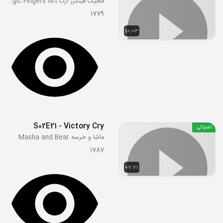
مجیک فینگرز آرت Magic Fingers Art
1779
10:03
S02E21 - Victory Cry
اشتراکی
ماشا و خرسه Masha and Bear
1787
07:21