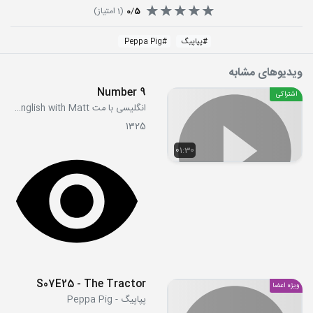
5
/
0
(
1
امتیاز)
#
پپاپیگ
#
Peppa Pig
ویدیوهای مشابه
Number 9
اشتراکی
انگلیسی با مت Learn English with Matt
1325
01:30
S07E25 - The Tractor
ویژه اعضا
پپاپیگ - Peppa Pig