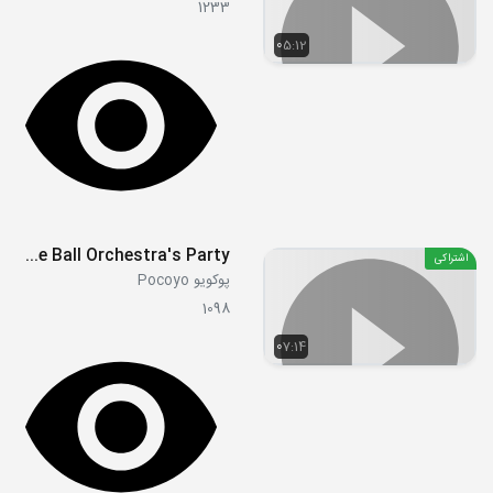
1233
05:12
S04E33 - The Ball Orchestra's Party
اشتراکی
پوکویو Pocoyo
1098
07:14