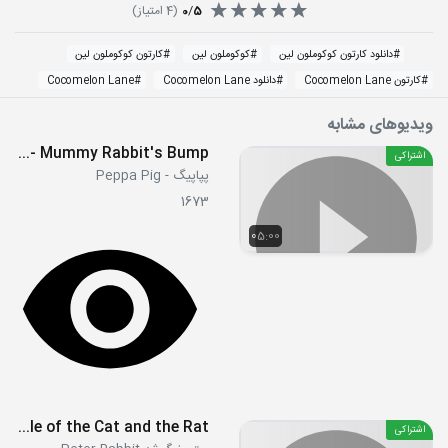
5
/
0
(
4
امتیاز)
#
دانلود کارتون کوکوملون لین
#
کوکوملون لین
#
کارتون کوکوملون لین
#
کارتون Cocomelon Lane
#
دانلود Cocomelon Lane
#
Cocomelon Lane
ویدیوهای مشابه
S04E10 - Mummy Rabbit's Bump
اشتراکی
پپاپیگ - Peppa Pig
1673
05:00
S01E09 - The Tale of the Down Hill Escape - The Tale of the Cat and the Rat
اشتراکی