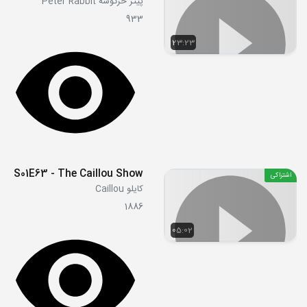
پیتر خرگوشه Peter Rabbit
933
23:23
S01E63 - The Caillou Show
اشتراکی
کایلو Caillou
1886
05:02