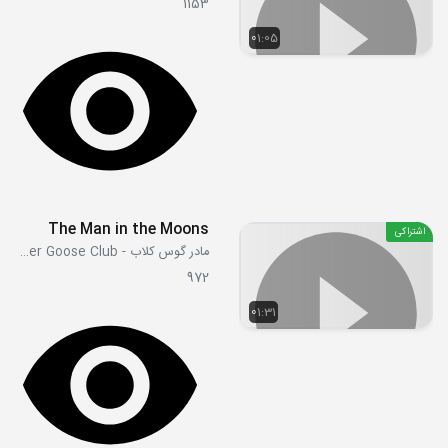
1153
01:05
The Man in the Moons
اشتراکی
مادر گوس کلاب - Mother Goose Club
972
01:31