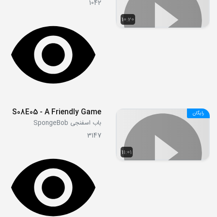
1042
10:20
S08E05 - A Friendly Game
رایگان
باب اسفنجی SpongeBob
3147
11:01