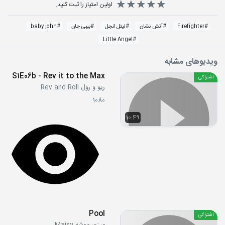
اولین امتیاز را ثبت کنید.
#
Firefighter
#
آتش نشان
#
لیتل انجل
#
بیبی جان
#
baby john
Little Angel
#
ویدیوهای مشابه
S1E06b - Rev it to the Max
اشتراکی
ریو و رول Rev and Roll
1080
10:49
Pool
اشتراکی