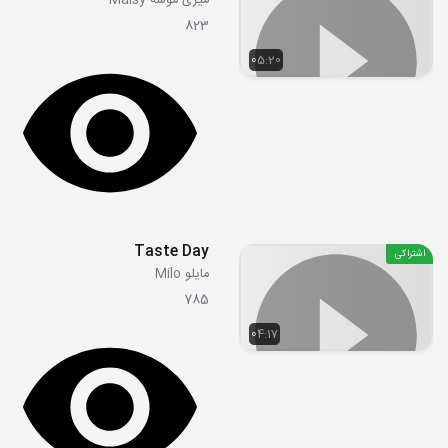
میزی موشه Maisy
823
05:20
Taste Day
اشتراکی
مایلو Milo
785
04:17