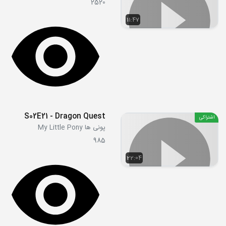
2520
11:47
S02E21 - Dragon Quest
اشتراکی
پونی ها My Little Pony
985
22:04