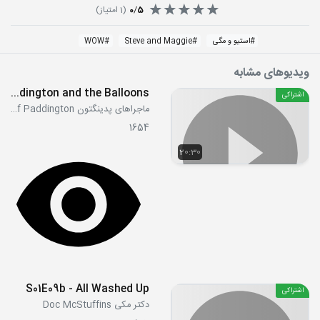
5
/
0
(
1
امتیاز)
#
استیو و مگی
#
Steve and Maggie
#
WOW
ویدیوهای مشابه
S1E52-53 - Paddington Meets a Police Officer - Paddington and the Balloons
اشتراکی
ماجراهای پدینگتون The Adventures of Paddington
1654
20:30
S01E09b - All Washed Up
اشتراکی
دکتر مکی Doc McStuffins