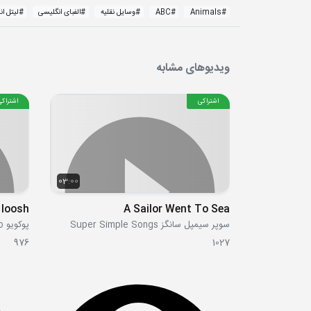
#
Animals
#
ABC
#
وسایل نقلیه
#
الفبای انگلیسی
#
لیتل ا
ویدیوهای مشابه
اشتراکی
اشتراکی
03:00
 loosh
A Sailor Went To Sea
سوپر سیمپل سانگز Super Simple Songs
پوکویو Pocoyo
976
1027