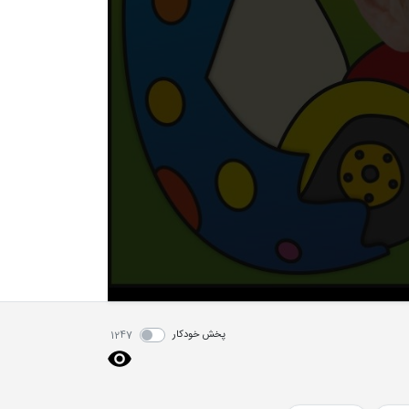
پخش خودکار
1247