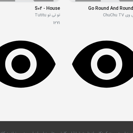
S02 - House
Go Round And Roun
ChuChu T
تو تی تو Tutitu
1271