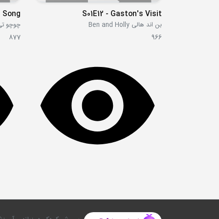
d Song
S01E12 - Gaston's Visit
بن اند هالی Ben and Holly
چوچو تی وی V
877
966