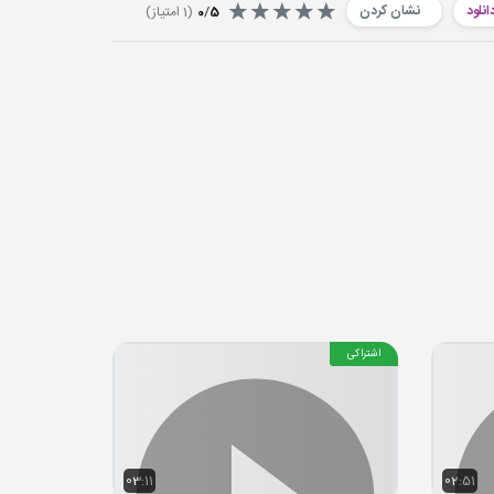
انلود
نشان کردن
5
/
0
(
1
امتیاز)
اشتراکی
03:11
02:51