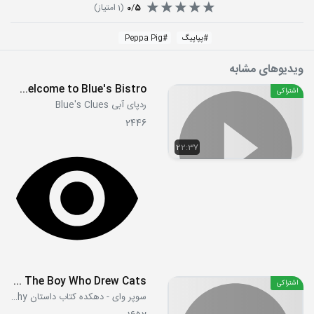
5
/
0
(
1
امتیاز)
#
پپاپیگ
#
Peppa Pig
ویدیوهای مشابه
S2E06 - Welcome to Blue's Bistro
اشتراکی
ردپای آبی Blue's Clues
2446
22:37
S01E44 - The Boy Who Drew Cats
اشتراکی
سوپر وای - دهکده کتاب داستان Super Why