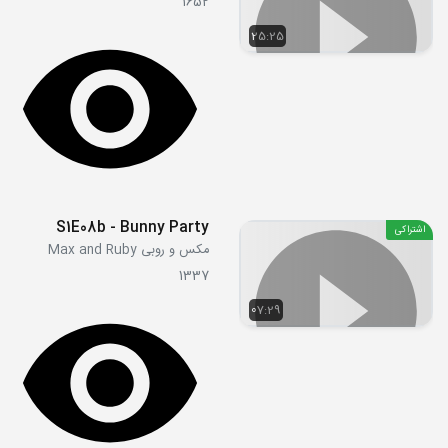
1652
25:25
S1E08b - Bunny Party
اشتراکی
مکس و روبی Max and Ruby
1337
07:29