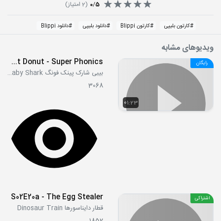
5
/
0
(
2
امتیاز)
#
کارتون بلیپی
#
کارتون Blippi
#
دانلود بلیپی
#
دانلود Blippi
ویدیوهای مشابه
Coconut Donut - Super Phonics
رایگان
بیبی شارک پینک فونگ Pink Fong Baby Shark
3068
01:23
S02E20a - The Egg Stealer
اشتراکی
قطار دایناسورها Dinosaur Train