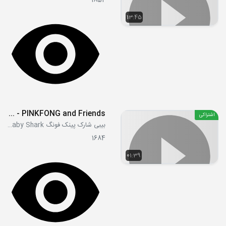
1852
13:45
Baby Shark Dance With Mr. Clown - PINKFONG and Friends
اشتراکی
بیبی شارک پینک فونگ Pink Fong Baby Shark
1684
01:39