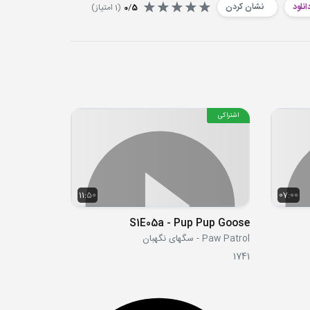
انلود
نشان کردن
5
/
0
(
1
امتیاز)
اشتراکی
11:50
07:00
S1E05a - Pup Pup Goose
Paw Patrol - سگهای نگهبان
1741