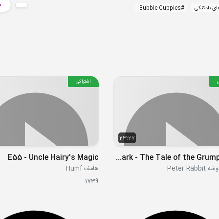
د
ای بادکنکی
#
Bubble Guppies
اشتراکی
23:27
E55 - Uncle Hairy's Magic
S01E08 - The Tale of the Dash in the Dark - The Tale of the Grumpy Owl
Peter Rab
هامف Humf
1739