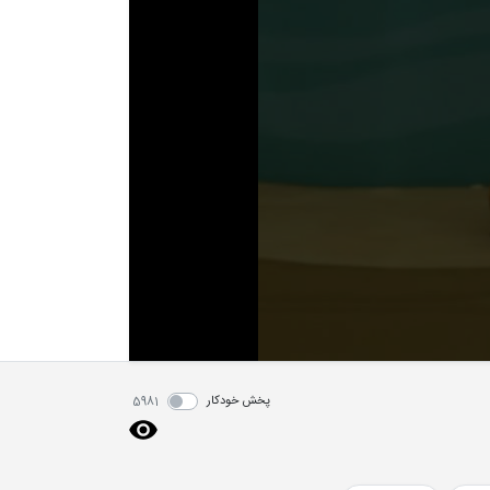
پخش خودکار
5981