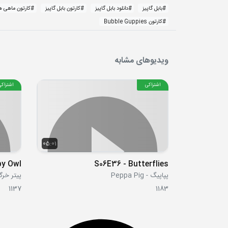
#
بابل گاپیز
#
دانلود بابل گاپیز
#
کارتون بابل گاپیز
#
کارتون ماهی ه
#
کارتون Bubble Guppies
ویدیوهای مشابه
اشتراکی
اشتراکی
05:01
S06E36 - Butterflies
پپاپیگ - Peppa Pig
پیتر خرگوشه bit
1137
1183