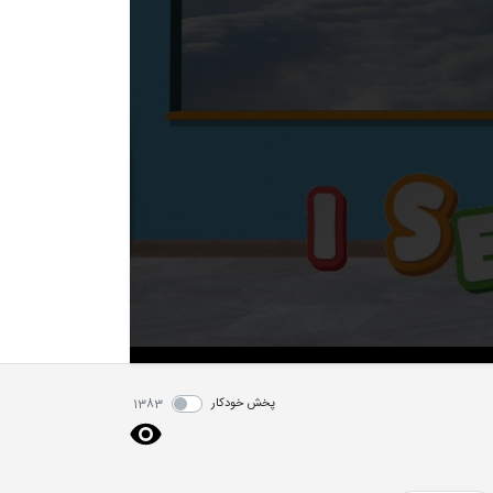
پخش خودکار
1383