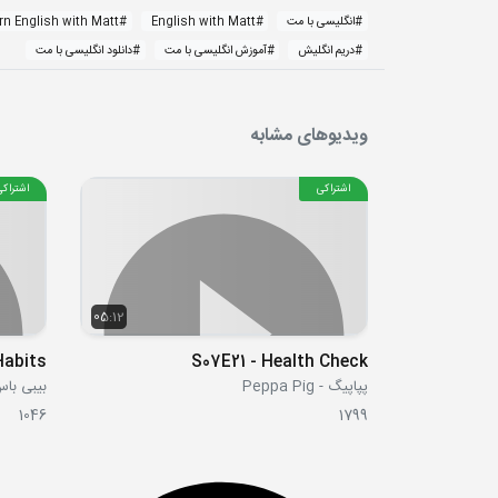
#
انگلیسی با مت
#
English with Matt
#
rn English with Matt
#
دریم انگلیش
#
آموزش انگلیسی با مت
#
دانلود انگلیسی با مت
ویدیوهای مشابه
اشتراکی
اشتراکی
05:12
S07E21 - Health Check
پپاپیگ - Peppa Pig
بیبی باس yBus
1046
1799