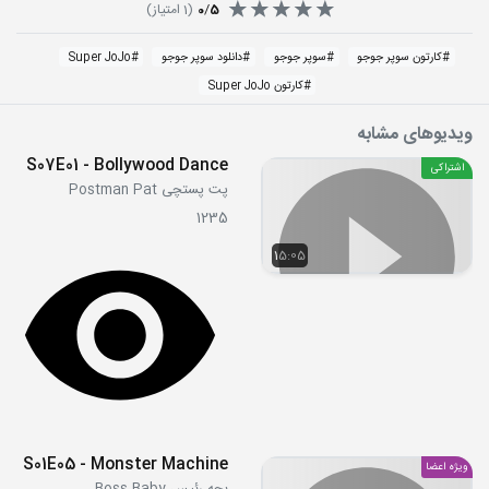
5
/
0
(
1
امتیاز)
#
کارتون سوپر جوجو
#
سوپر جوجو
#
دانلود سوپر جوجو
#
Super JoJo
#
کارتون Super JoJo
ویدیوهای مشابه
S07E01 - Bollywood Dance
اشتراکی
پت پستچی Postman Pat
1235
15:05
S01E05 - Monster Machine
ویژه اعضا