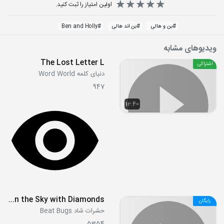
اولین امتیاز را ثبت کنید.
#
بن و هالی
#
بن اند هالی
#
Ben and Holly
ویدیوهای مشابه
The Lost Letter L
اشتراکی
دنیای کلمه Word World
947
12:40
S01E01 - Help - Lucy in the Sky with Diamonds
رایگان
حشرات شاد Beat Bugs