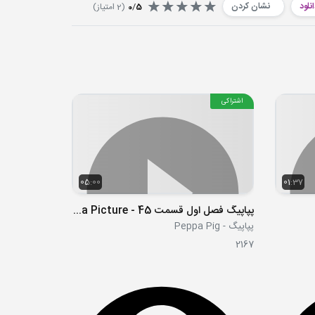
نلود
نشان کردن
5
/
0
(
2
امتیاز)
اشتراکی
05:00
01:37
پپاپیگ فصل اول قسمت 45 - Daddy Puts up a Picture
پپاپیگ - Peppa Pig
2167