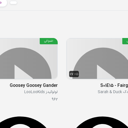
دا
اشتراکی
07:05
Goosey Goosey Gander
S01E15 - Fair
Sarah &
لولوکیدز LooLooKids
962