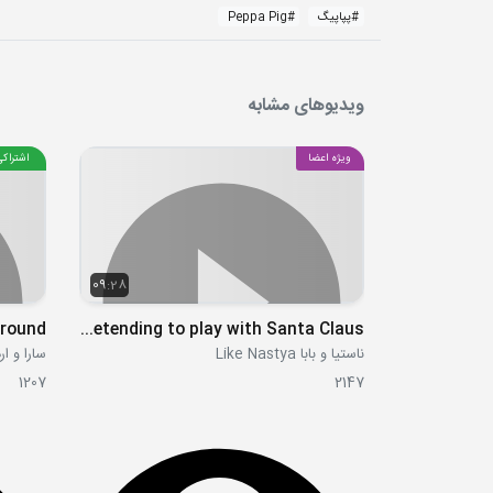
#
پپاپیگ
#
Peppa Pig
ویدیوهای مشابه
ویژه اعضا
اشتراکی
09:28
ground
Nastya and Dad are pretending to play with Santa Claus
ناستیا و بابا Like Nastya
سارا و اردک  Duck
1207
2147