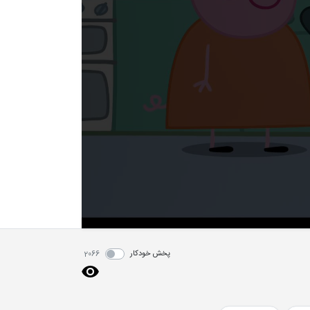
پخش خودکار
2066