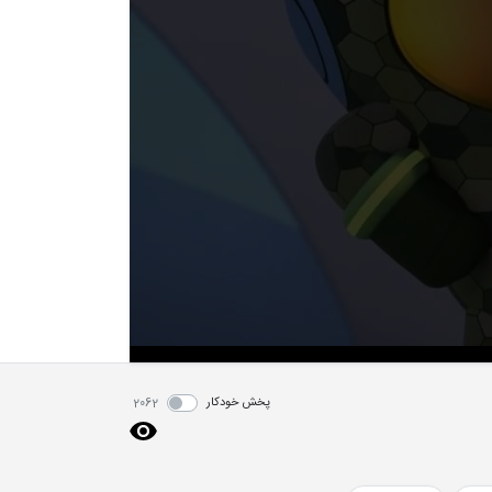
پخش خودکار
2062