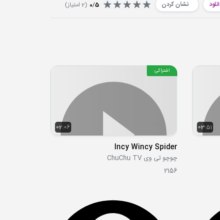
نلود
نشان کردن
5
/
0
(
2
امتیاز)
اشتراکی
02:06
03:51
Incy Wincy Spider
چوچو تی وی ChuChu TV
2156