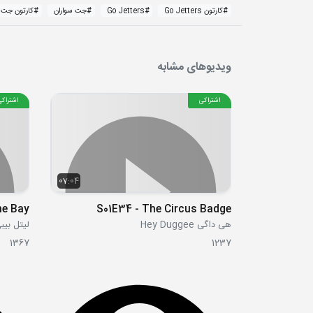
#
کارتون Go Jetters
#
Go Jetters
#
جت سواران
#
کارتون جت س
ویدیوهای مشابه
اشتراکی
اشتراکی
07:04
he Bay
S01E34 - The Circus Badge
هی داگی Hey Duggee
لیتل بیبی بام  Bum
1367
1237