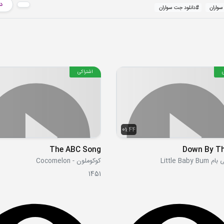
دا
واران
#
دانلود جت سواران
اشتراکی
01:44
The ABC Song
Down By T
Little Baby
کوکوملون - Cocomelon
1451