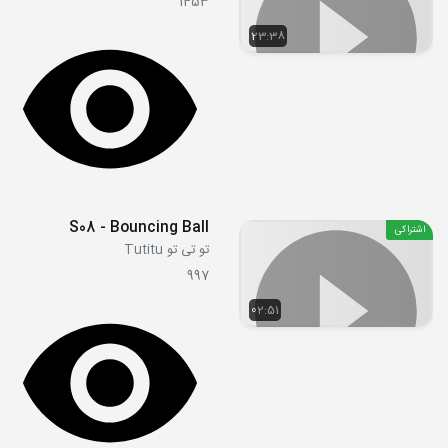
1453
23:38
S08 - Bouncing Ball
اشتراکی
تو تی تو Tutitu
997
02:51