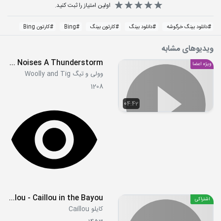
اولین امتیاز را ثبت کنید.
#
دانلود بینگ خرگوشه
#
دانلود بینگ
#
کارتون بینگ
#
Bing
#
کارتون Bing
ویدیوهای مشابه
Big Loud Noises A Thunderstorm
ویژه اعضا
وولی و تیگ Woolly and Tig
1208
04:42
S04E09 - Caillou of the Antarctic - Deep Sea Caillou - Caillou in the Bayou
اشتراکی
کایلو Caillou