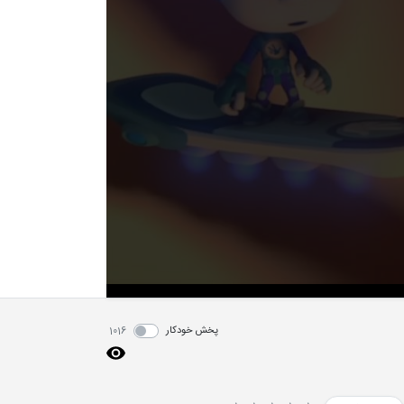
پخش خودکار
1016