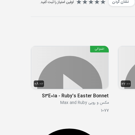
نشان کردن
اولین امتیاز را ثبت کنید.
اشتراکی
08:02
22:00
S3E01a - Ruby's Easter Bonnet
مکس و روبی Max and Ruby
1077