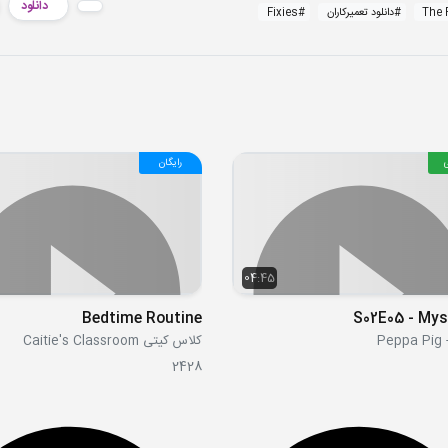
دانلود
The 
#
دانلود تعمیرکاران
#
Fixies
رایگان
04:45
Bedtime Routine
S02E05 - Mys
Pe
کلاس کیتی Caitie's Classroom
2428