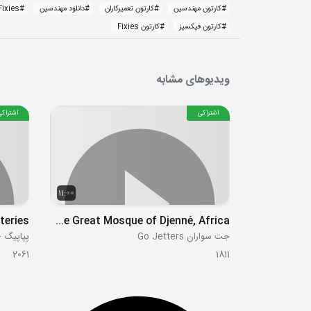
#
کارتون مهندسین
#
کارتون تعمیرکاران
#
دانلود مهندسین
#
Fixies
#
کارتون فیکسیز
#
کارتون Fixies
ویدیوهای مشابه
اشتراکی
اشتراکی
11:00
teries
S02E38 - The Great Mosque of Djenné, Africa
جت سواران Go Jetters
پپاپیگ - ppa Pig
2061
1811