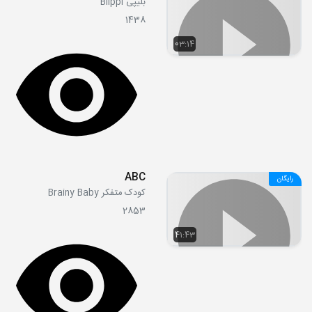
بلیپی Blippi
1438
03:14
ABC
رایگان
کودک متفکر Brainy Baby
2853
41:43