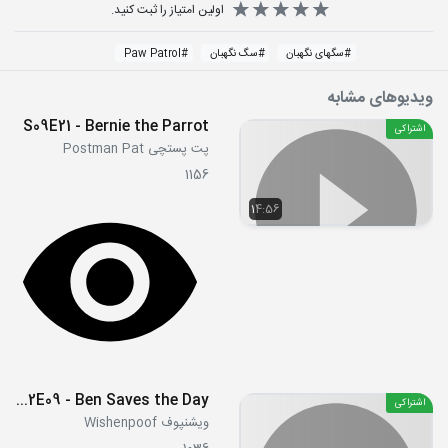
اولین امتیاز را ثبت کنید.
#
سگهای نگهبان
#
سگ نگهبان
#
Paw Patrol
ویدیوهای مشابه
S09E21 - Bernie the Parrot
اشتراکی
پت پستچی Postman Pat
1156
14:56
S02E09 - Ben Saves the Day
اشتراکی
ویشنپوف Wishenpoof