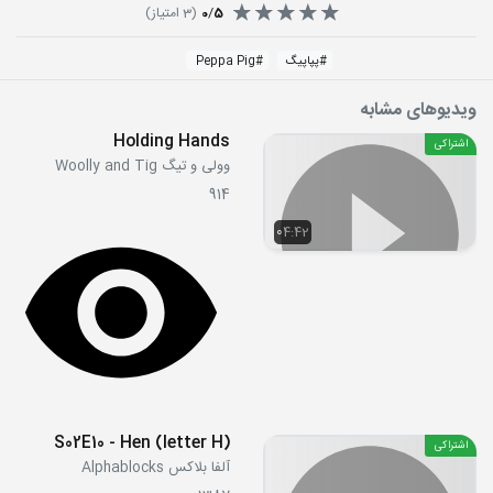
5
/
0
(
3
امتیاز)
#
پپاپیگ
#
Peppa Pig
ویدیوهای مشابه
Holding Hands
اشتراکی
وولی و تیگ Woolly and Tig
914
04:42
S02E10 - Hen (letter H)
اشتراکی
آلفا بلاکس Alphablocks