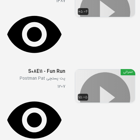
1387
05:04
S08E11 - Fun Run
اشتراکی
پت پستچی Postman Pat
1207
15:05