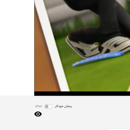
پخش خودکار
1677