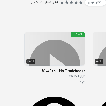
نشان کردن
اولین امتیاز را ثبت کنید.
اشتراکی
07:56
03:48
S05E28 - No Tradebacks!
کایلو Caillou
1474