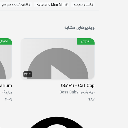
#
کیت و میم میم
#
Kate and Mim Mim
#
کارتون کیت و میم میم
ویدیوهای مشابه
اشتراکی
اشتراکی
23:11
uarium
S01E11 - Cat Cop!
بچه رئیس Boss Baby
پپاپیگ - ppa Pig
1209
982