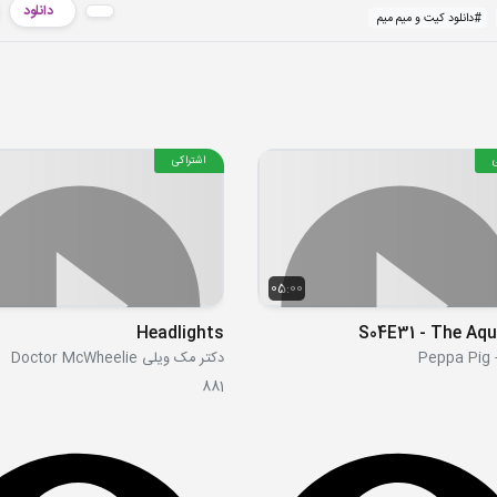
دانلود
#
دانلود کیت و میم میم
اشتراکی
05:00
Headlights
S04E31 - The Aq
Pe
دکتر مک ویلی Doctor McWheelie
881