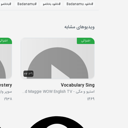
#
دانلود Badanamu
#
دانلود بادانامو
#
Badanamu
#
بادانامو
ویدیوهای مشابه
اشتراکی
اشتراکی
02:39
Vocabulary Sing
استیو و مگی - Steve and Maggie WOW English TV
سوپر وای -
1938
1469