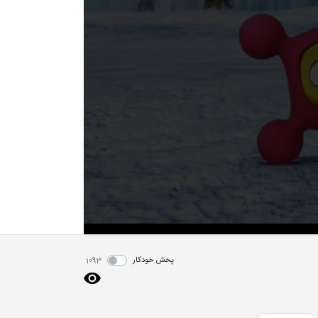
پخش خودکار
1093