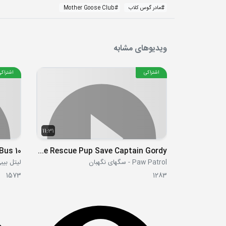
#
مادر گوس کلاب
#
Mother Goose Club
ویدیوهای مشابه
اشتراکی
اشتراکی
11:31
Bus 10
S06E04b - Ultimate Rescue Pup Save Captain Gordy
Paw Patrol - سگهای نگهبان
لیتل بیبی بام  Bum
1573
1283