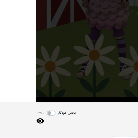
پخش خودکار
2202