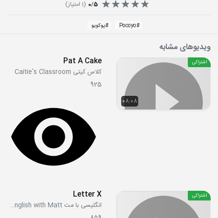
5
/
0
(
1
امتیاز)
#
Pocoyo
#
پوکویو
ویدیوهای مشابه
Pat A Cake
اشتراکی
کلاس کیتی Caitie's Classroom
925
08:08
Letter X
اشتراکی
انگلیسی با مت Learn English with Matt