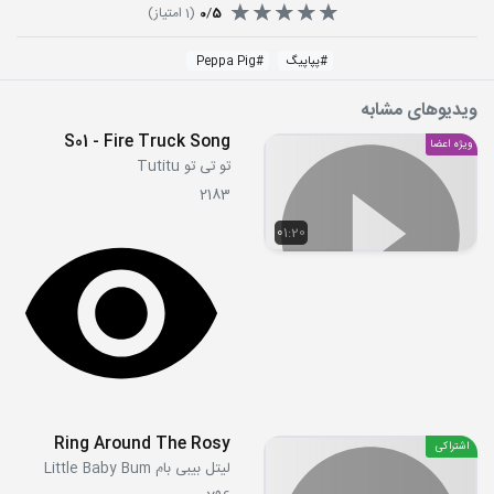
5
/
0
(
1
امتیاز)
#
پپاپیگ
#
Peppa Pig
ویدیوهای مشابه
S01 - Fire Truck Song
ویژه اعضا
تو تی تو Tutitu
2183
01:20
Ring Around The Rosy
اشتراکی
لیتل بیبی بام Little Baby Bum