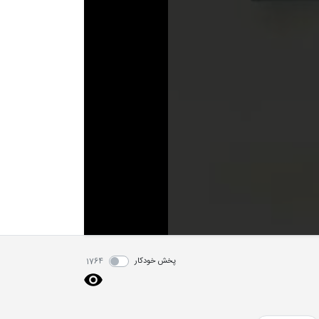
پخش خودکار
1764