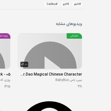
#
کایلو
#
کایو
#
Caillou
ویدیوهای مشابه
اشتراکی
ویژه اعض
06:00
05 - A Clock
Special Gift for Mr.Dao Magical Chinese Character
بیبی باس BabyBus
روزی که هنری دی
1415
991