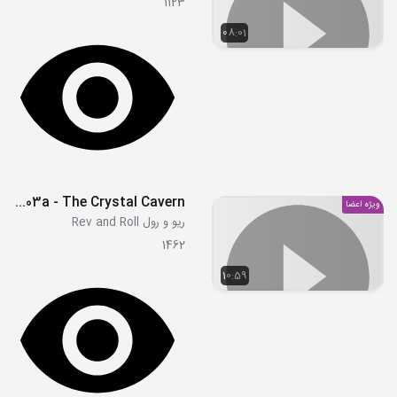
1123
08:01
S1E03a - The Crystal Cavern
ویژه اعضا
ریو و رول Rev and Roll
1462
10:59