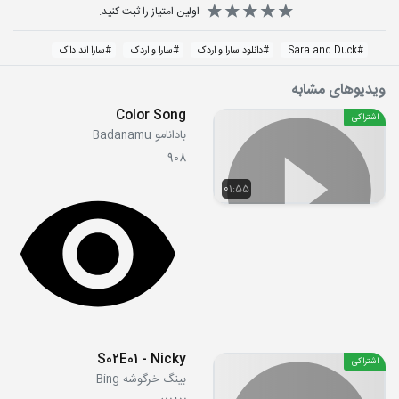
اولین امتیاز را ثبت کنید.
#
Sara and Duck
#
دانلود سارا و اردک
#
سارا و اردک
#
سارا اند داک
ویدیوهای مشابه
Color Song
اشتراکی
بادانامو Badanamu
908
01:55
S02E01 - Nicky
اشتراکی
بینگ خرگوشه Bing