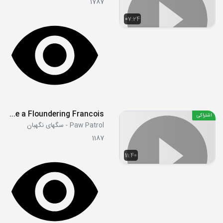
1787
07:24
S02E22a - Pups Save a Floundering Francois
اشتراکی
Paw Patrol - سگهای نگهبان
1187
11:40