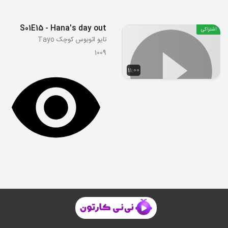
S01E15 - Hana's day out
اشتراکی
تایو اتوبوس کوچک Tayo
1009
11:00