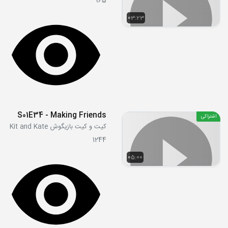
965
03:23
S01E34 - Making Friends
اشتراکی
کیت و کیت بازیگوش Kit and Kate
1244
05:00