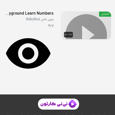
Playtime at Outdoor Playground Learn Numbers
اشتراکی
بیبی باس BabyBus
927
02:37