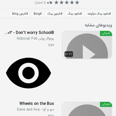
5
/
0
(
1
امتیاز)
#
دانلود بینگ خرگوشه
#
دانلود بینگ
#
کارتون بینگ
#
Bing
#
کارتون Bing
ویدیوهای مشابه
S03E03 - Don't worry SchoolB
اشتراکی
روبوکار پولی Robocar Poli
1172
13:47
Wheels on the Bus
اشتراکی
دیو و آوا - Dave and Ava