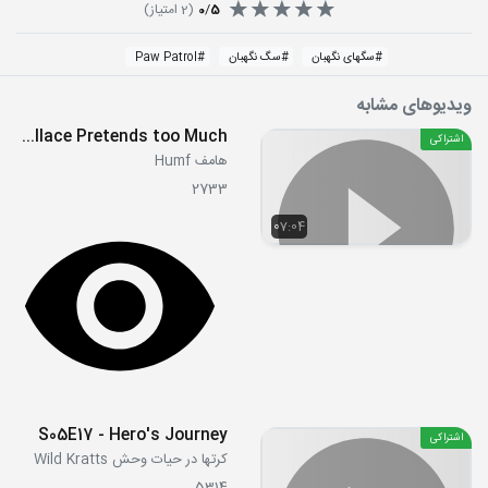
5
/
0
(
2
امتیاز)
#
سگهای نگهبان
#
سگ نگهبان
#
Paw Patrol
ویدیوهای مشابه
E29 - Wallace Pretends too Much
اشتراکی
هامف Humf
2733
07:04
S05E17 - Hero's Journey
اشتراکی
کرتها در حیات وحش Wild Kratts