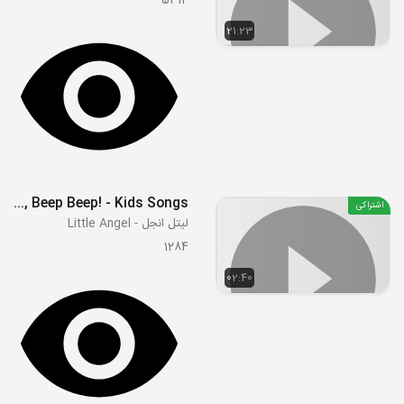
5314
21:23
Baby Car, Beep Beep! - Kids Songs
اشتراکی
لیتل انجل - Little Angel
1284
02:40