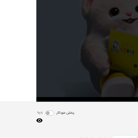
پخش خودکار
928