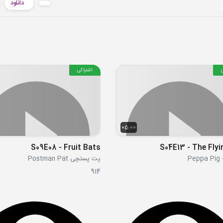
دانلود
اشتراکی
05:00
S09E08 - Fruit Bats
S04E13 - The Flyi
Pe
پت پستچی Postman Pat
914