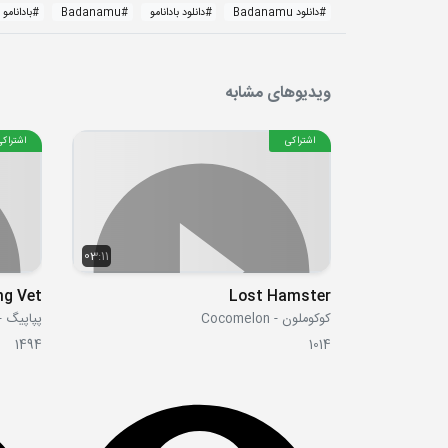
#
دانلود Badanamu
#
دانلود بادانامو
#
Badanamu
#
بادانامو
ویدیوهای مشابه
اشتراکی
اشتراکی
03:11
ng Vet
Lost Hamster
کوکوملون - Cocomelon
پپاپیگ - ppa Pig
1494
1014