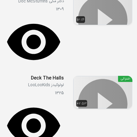
دکتر مکی Doc McStuffins
1309
12:14
Deck The Halls
اشتراکی
لولوکیدز LooLooKids
1325
02:53